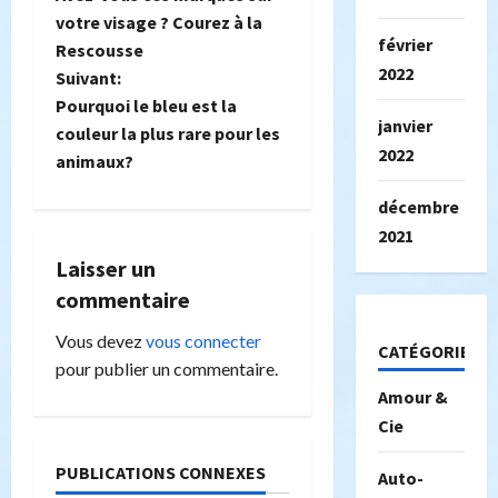
a
votre visage ? Courez à la
février
Rescousse
v
2022
Suivant:
i
Pourquoi le bleu est la
janvier
couleur la plus rare pour les
g
2022
animaux?
a
décembre
2021
t
Laisser un
i
commentaire
o
Vous devez
vous connecter
CATÉGORIES
pour publier un commentaire.
n
Amour &
Cie
d
PUBLICATIONS CONNEXES
Auto-
’