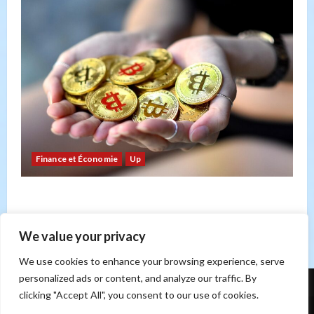
Finance et Économie
Up
Bitcoin : risque ou opportunité ? Un regard sur
les forces du marché
Sonia Hicheri
21 février 2026
0
We value your privacy
We use cookies to enhance your browsing experience, serve
personalized ads or content, and analyze our traffic. By
clicking "Accept All", you consent to our use of cookies.
Contact