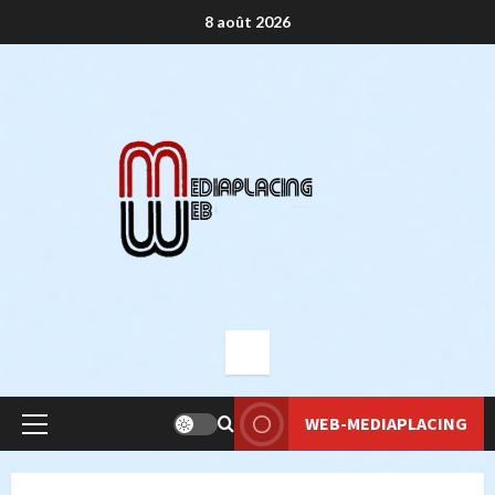
Aller
8 août 2026
au
contenu
WEB-MEDIAPLACING
Menu
principal