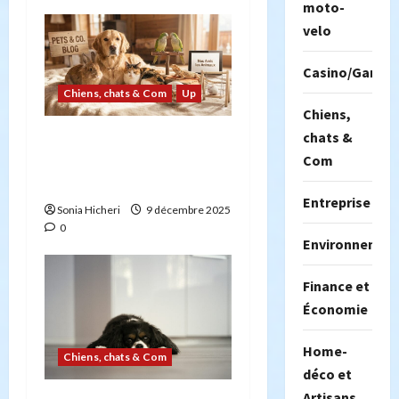
moto-
a
velo
r
Casino/Gambil
Chiens, chats & Com
Up
t
Chiens,
i
chats &
Les animaux de
Com
compagnie les plus
c
populaires
Entreprise
l
Sonia Hicheri
9 décembre 2025
0
Environnemen
e
Finance et
Économie
Home-
Chiens, chats & Com
déco et
Artisans