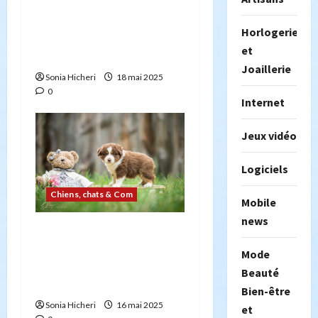
La santé mentale de nos
amis à quatre pattes : les
Horlogerie
troubles psychologiques
et
des chiens et des chats
Joaillerie
Sonia Hicheri
18 mai 2025
0
Internet
Jeux vidéo
Logiciels
Chiens, chats & Com
Mobile
news
5 points importants à
connaître avant d’élever
Mode
un berger américain
Beauté
miniature
Bien-être
Sonia Hicheri
16 mai 2025
et