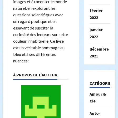
images et à raconter le monde
naturel, en explorant les
février
questions scientifiques avec
2022
un regard poétique et en
essayant de susciter la
janvier
curiosité des lecteurs sur cette
2022
couleur inhabituelle. Ce livre
est un véritable hommage au
décembre
bleu et à ses différentes
2021
nuances:
À PROPOS DE L'AUTEUR
CATÉGORIES
Amour &
Cie
Auto-