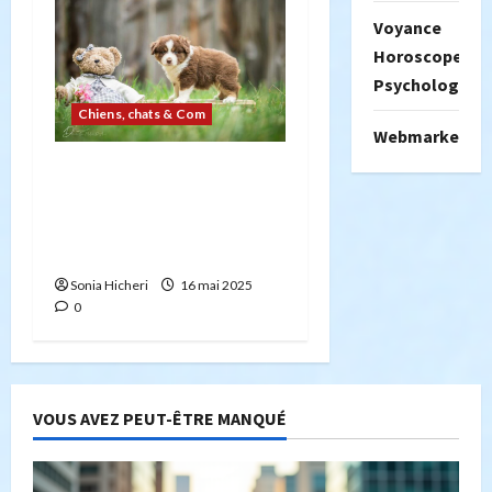
Voyance
Horoscope
Psychologie
Chiens, chats & Com
Webmarketing
5 points importants à
connaître avant d’élever
un berger américain
miniature
Sonia Hicheri
16 mai 2025
0
VOUS AVEZ PEUT-ÊTRE MANQUÉ