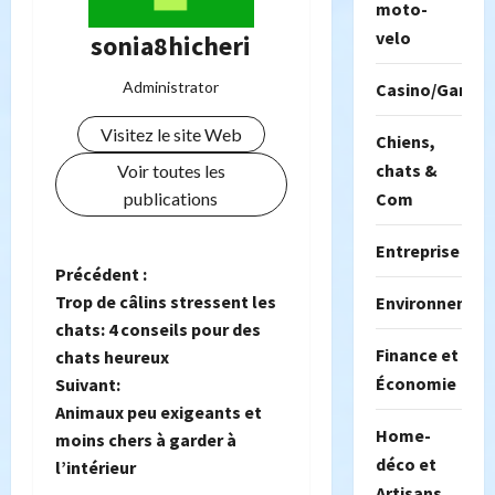
moto-
velo
sonia8hicheri
Administrator
Casino/Gambil
Visitez le site Web
Chiens,
chats &
Voir toutes les
publications
Com
Entreprise
N
Précédent :
Trop de câlins stressent les
Environnemen
a
chats: 4 conseils pour des
Finance et
chats heureux
v
Économie
Suivant:
i
Animaux peu exigeants et
Home-
moins chers à garder à
g
déco et
l’intérieur
Artisans