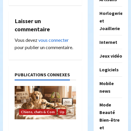
a
Horlogerie
t
Laisser un
et
i
commentaire
Joaillerie
o
Vous devez
vous connecter
Internet
pour publier un commentaire.
n
Jeux vidéo
d
Logiciels
PUBLICATIONS CONNEXES
’
Mobile
a
news
r
Mode
Beauté
Chiens, chats & Com
Up
t
Bien-être
i
Les animaux de
et