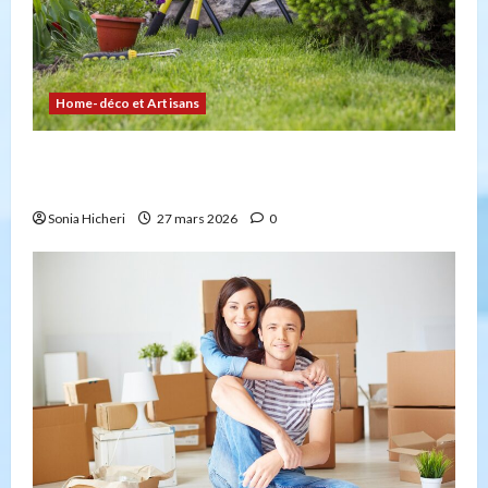
Home-déco et Artisans
4 façons d’embellir votre jardin facilement et
durablement
Sonia Hicheri
27 mars 2026
0