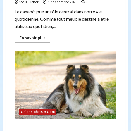
Sonia Hicheri
17 décembre 2023
0
Le canapé joue un rôle central dans notre vie
quotidienne. Comme tout meuble destiné à être
utilisé au quotidien,...
En
En savoir plus
savoir
plus
sur
COMMENT
NETTOYER
UN
CANAPÉ
EN
VELOURS
?
Chiens, chats & Com
Meilleures races de chiens pour les familles