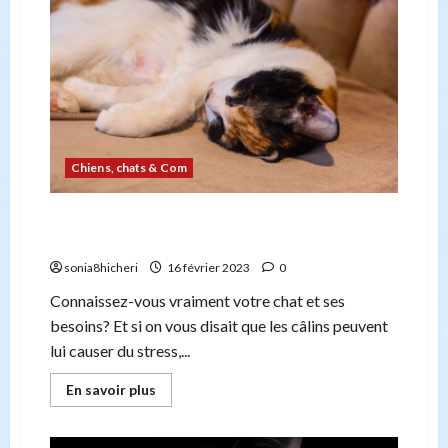
est
la
couleur
la
plus
rare
pour
les
animaux?
Chiens, chats & Com
Trop de câlins stressent les chats: 4 conseils
pour des chats heureux
sonia8hicheri
16 février 2023
0
Connaissez-vous vraiment votre chat et ses
besoins? Et si on vous disait que les câlins peuvent
lui causer du stress,...
En
En savoir plus
savoir
plus
sur
Trop