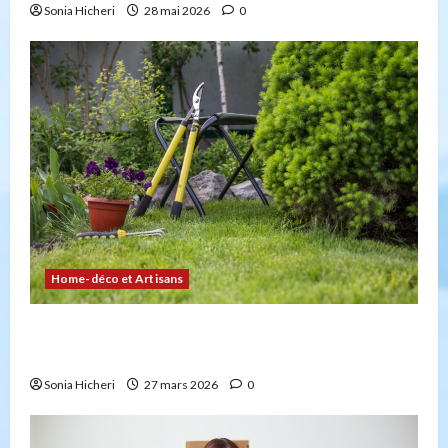
Sonia Hicheri
28 mai 2026
0
Home-déco et Artisans
4 façons d’embellir votre jardin facilement et
durablement
Sonia Hicheri
27 mars 2026
0