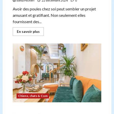
Sonia Hicheri
22 décembre 2024
0
Avoir des poules chez soi peut sembler un projet
amusant et gratifiant. Non seulement elles
fournissent des...
En
En savoir plus
savoir
plus
sur
Acheter
des
poules
:
un
guide
pour
débutants
Chiens, chats & Com
COMMENT NETTOYER UN CANAPÉ EN VELOURS ?