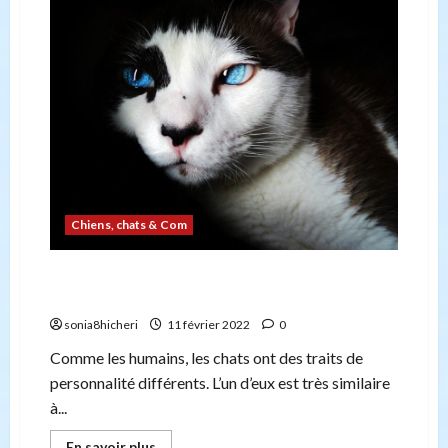
de
câlins
stressent
les
chats:
4
conseils
pour
des
chats
heureux
Chiens, chats & Com
Pourquoi les chats sont jaloux et comment y
faire face
sonia8hicheri
11 février 2022
0
Comme les humains, les chats ont des traits de
personnalité différents. L’un d’eux est très similaire
à...
En
En savoir plus