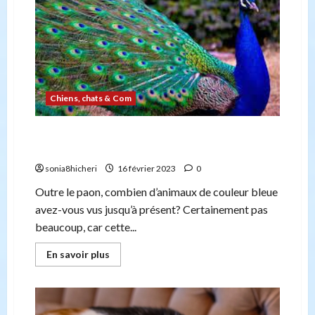
chers
à
garder
à
l’intérieur
Chiens, chats & Com
Pourquoi le bleu est la couleur la plus rare pour
les animaux?
sonia8hicheri
16 février 2023
0
Outre le paon, combien d’animaux de couleur bleue
avez-vous vus jusqu’à présent? Certainement pas
beaucoup, car cette...
En
En savoir plus
savoir
plus
sur
Pourquoi
le
bleu