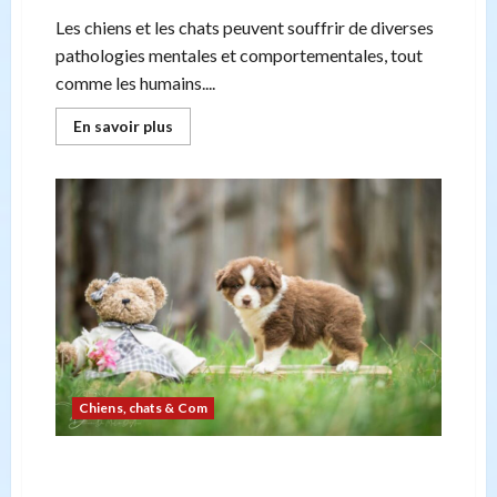
Les chiens et les chats peuvent souffrir de diverses
pathologies mentales et comportementales, tout
comme les humains....
En
En savoir plus
savoir
plus
sur
La
santé
mentale
de
nos
amis
à
quatre
pattes :
les
troubles
psychologiques
des
chiens
et
Chiens, chats & Com
des
chats
5 points importants à connaître avant d’élever
un berger américain miniature