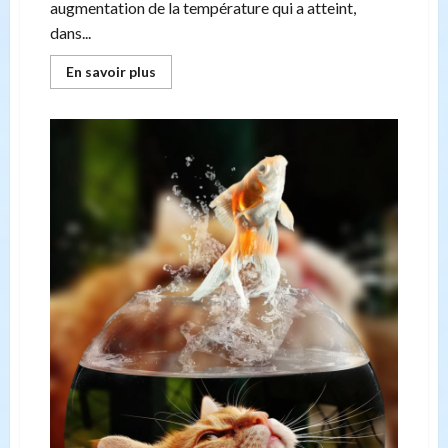
augmentation de la température qui a atteint,
dans...
En
En savoir plus
savoir
plus
sur
Même
nos
amis
à
4
pattes
souffrent
de
la
chaleur
et
voici
comment
les
rafraîchir