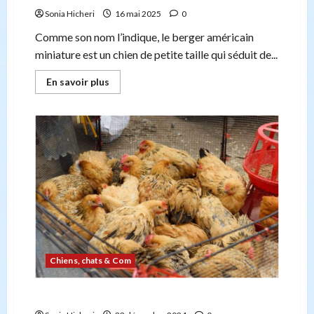
Sonia Hicheri
16 mai 2025
0
Comme son nom l’indique, le berger américain
miniature est un chien de petite taille qui séduit de...
En
En savoir plus
savoir
plus
sur
5
points
importants
à
connaître
avant
d’élever
un
berger
américain
miniature
Chiens, chats & Com
Acheter des poules : un guide pour débutants