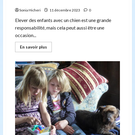
avec de jeunes enfants
Sonia Hicheri
11 décembre 2023
0
Elever des enfants avec un chien est une grande
responsabilité, mais cela peut aussi être une
occasion...
En
En savoir plus
savoir
plus
sur
Meilleures
races
de
chiens
pour
les
familles
avec
de
jeunes
enfants