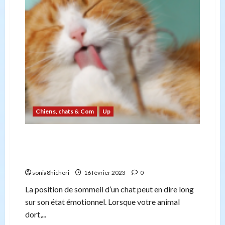
conviennent
le
mieux
à
la
maison
?
Chiens, chats & Com
Up
Ce que ressent votre chat : les positions de
sommeil peuvent vous renseigner sur l’état
émotionnel de votre chat
sonia8hicheri
16 février 2023
0
La position de sommeil d’un chat peut en dire long
sur son état émotionnel. Lorsque votre animal
dort,...