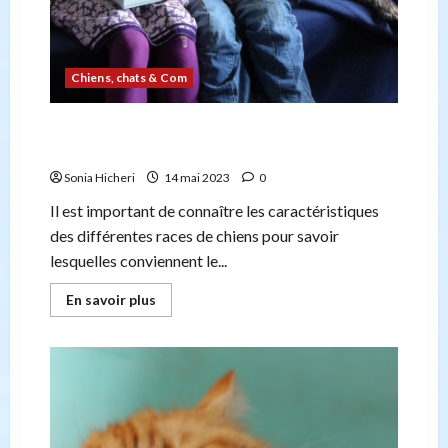
Chiens, chats & Com
Chiens d’intérieur : quels sont ceux qui
conviennent le mieux à la maison ?
Sonia Hicheri
14 mai 2023
0
Il est important de connaître les caractéristiques
des différentes races de chiens pour savoir
lesquelles conviennent le...
En
En savoir plus
savoir
plus
sur
Chiens
d’intérieur
:
quels
sont
ceux
qui