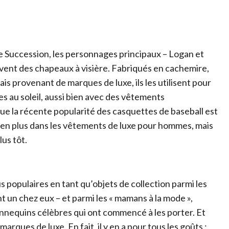
ée Succession, les personnages principaux – Logan et
ouvent des chapeaux à visière. Fabriqués en cachemire,
is provenant de marques de luxe, ils les utilisent pour
es au soleil, aussi bien avec des vêtements
ue la récente popularité des casquettes de baseball est
us en plus dans les vêtements de luxe pour hommes, mais
us tôt.
s populaires en tant qu’objets de collection parmi les
 un chez eux – et parmi les « mamans à la mode »,
annequins célèbres qui ont commencé à les porter. Et
rques de luxe. En fait, il y en a pour tous les goûts :