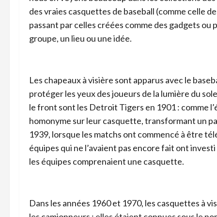
des vraies casquettes de baseball (comme celle de
passant par celles créées comme des gadgets ou 
groupe, un lieu ou une idée.
Les chapeaux à visière sont apparus avec le baseba
protéger les yeux des joueurs de la lumière du solei
le front sont les Detroit Tigers en 1901 : comme l’é
homonyme sur leur casquette, transformant un para
1939, lorsque les matchs ont commencé à être télé
équipes qui ne l’avaient pas encore fait ont invest
les équipes comprenaient une casquette.
Dans les années 1960 et 1970, les casquettes à vis
les camionneurs : elles étaient connues sous le nom