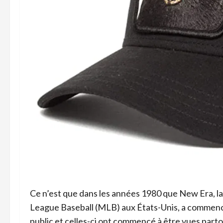
Ce n’est que dans les années 1980 que New Era, la s
League Baseball (MLB) aux États-Unis, a commencé
public et celles-ci ont commencé à être vues part