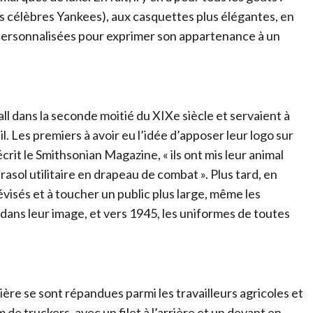
s célèbres Yankees), aux casquettes plus élégantes, en
personnalisées pour exprimer son appartenance à un
ll dans la seconde moitié du XIXe siècle et servaient à
l. Les premiers à avoir eu l’idée d’apposer leur logo sur
crit le Smithsonian Magazine, « ils ont mis leur animal
sol utilitaire en drapeau de combat ». Plus tard, en
visés et à toucher un public plus large, même les
i dans leur image, et vers 1945, les uniformes de toutes
ière se sont répandues parmi les travailleurs agricoles et
 de truckers, avec un filet à l’arrière et un devant en