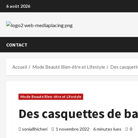
Aller
6 août 2026
au
contenu
CONTACT
Accueil
Mode Beauté Bien-être et Lifestyle
Des casquette
Mode Beauté Bien-être et Lifestyle
Des casquettes de ba
sonia8hicheri
1 novembre 2022
6 minutes lues
0