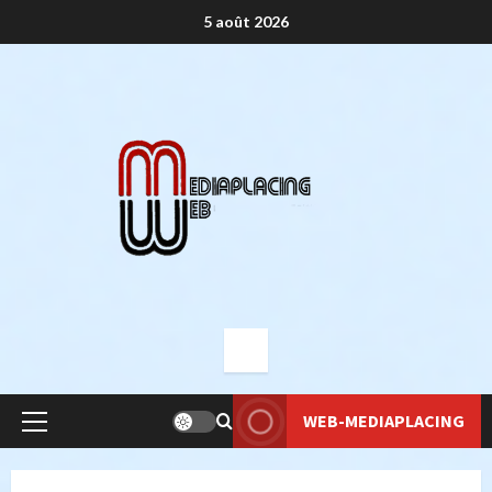
Aller
5 août 2026
au
contenu
WEB-MEDIAPLACING
Menu
principal