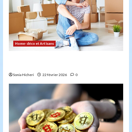
Home-déco et Artisans
Comment planifier votre déménagement sans
stress : la checklist
Sonia Hicheri
22 février 2026
0