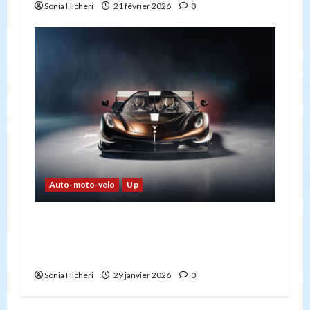
Sonia Hicheri
21 février 2026
0
Auto-moto-velo
Up
La voiture la plus rapide du monde : le
Koenigsegg Jesko Absolut et la promesse
de dépasser les 500 km/h
Sonia Hicheri
29 janvier 2026
0