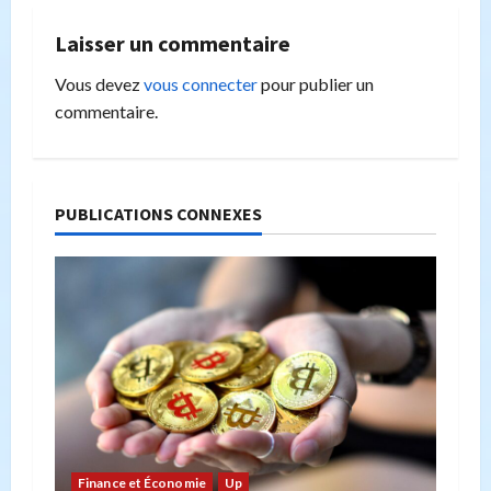
a
Laisser un commentaire
t
Vous devez
vous connecter
pour publier un
commentaire.
i
o
n
PUBLICATIONS CONNEXES
d
’
a
r
t
Finance et Économie
Up