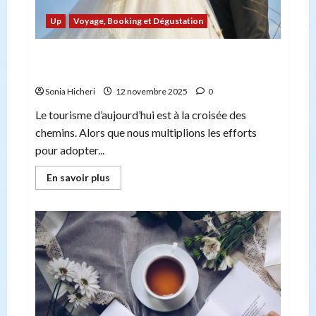
Up
Voyage, Booking et Dégustation
Lunes de miel éco-responsables : les meilleures
destinations vertes
Sonia Hicheri
12 novembre 2025
0
Le tourisme d’aujourd’hui est à la croisée des
chemins. Alors que nous multiplions les efforts
pour adopter...
En
En savoir plus
savoir
plus
sur
Lunes
de
miel
éco-
responsables :
les
meilleures
destinations
vertes