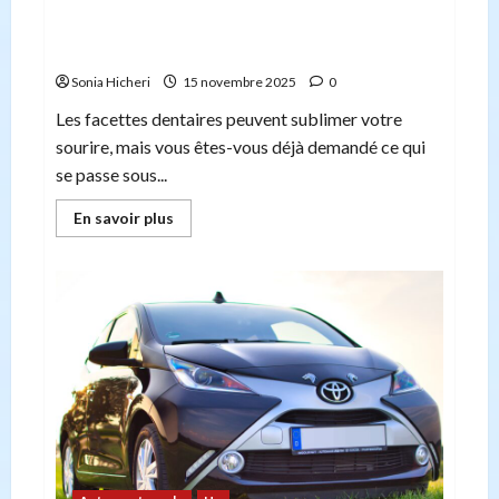
Que se passe-t-il pour vos dents naturelles
sous les facettes dentaires ?
Sonia Hicheri
15 novembre 2025
0
Les facettes dentaires peuvent sublimer votre
sourire, mais vous êtes-vous déjà demandé ce qui
se passe sous...
En
En savoir plus
savoir
plus
sur
Que
se
passe-
t-
il
pour
vos
dents
naturelles
sous
les
facettes
dentaires
?