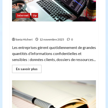
Internet
Up
Comment supprimer définitivement les
données des disques durs ?
Sonia Hicheri
12 novembre 2025
0
Les entreprises gèrent quotidiennement de grandes
quantités d’informations confidentielles et
sensibles : données clients, dossiers de ressources...
En
En savoir plus
savoir
plus
sur
Comment
supprimer
définitivement
les
données
des
disques
durs