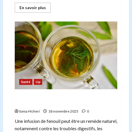
En
En savoir plus
savoir
plus
sur
L’impact
psychologique
de
la
perte
de
poids
:
au-
delà
de
la
balance
Santé
Up
Tisane de fenouil : quelles sont ses propriétés
et ses bienfaits ?
Sonia Hicheri
18 novembre 2025
0
Une infusion de fenouil peut être un remède naturel,
notamment contre les troubles digestifs, les