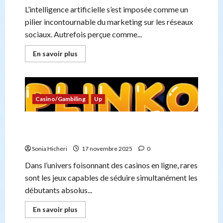
L’intelligence artificielle s’est imposée comme un
pilier incontournable du marketing sur les réseaux
sociaux. Autrefois perçue comme...
En
En savoir plus
savoir
plus
sur
L’IA
dans
le
Casino/Gambiling
Up
Marketing
Digital
:
entre
Plinko Casino : tout ce que vous devez savoir
révolution
pour transformer vos mises en jackpots
et
questionnements
Sonia Hicheri
17 novembre 2025
0
Dans l’univers foisonnant des casinos en ligne, rares
sont les jeux capables de séduire simultanément les
débutants absolus...
En
En savoir plus
savoir
plus