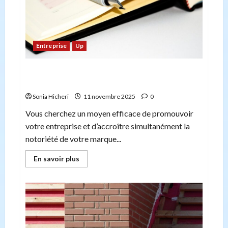
?
Entreprise
Up
Comment choisir le stylo imprimé adapté à
votre entreprise
Sonia Hicheri
11 novembre 2025
0
Vous cherchez un moyen efficace de promouvoir
votre entreprise et d’accroître simultanément la
notoriété de votre marque...
En
En savoir plus
savoir
plus
sur
Comment
choisir
le
stylo
imprimé
adapté