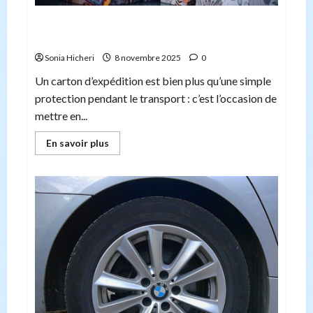
Personaliser les boîtes d’expédition est ce que
c’est une bonne idée
Sonia Hicheri
8 novembre 2025
0
Un carton d’expédition est bien plus qu’une simple
protection pendant le transport : c’est l’occasion de
mettre en...
En
En savoir plus
savoir
plus
sur
Personaliser
les
boîtes
d’expédition
est
ce
que
c’est
une
bonne
idée