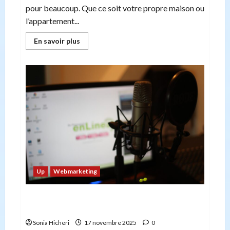
pour beaucoup. Que ce soit votre propre maison ou
l’appartement...
En
En savoir plus
savoir
plus
sur
Désencombrement
de
la
maison
:
8
conseils
pour
un
rangement
optimal
Up
Webmarketing
L’IA dans le Marketing Digital : entre révolution
et questionnements
Sonia Hicheri
17 novembre 2025
0