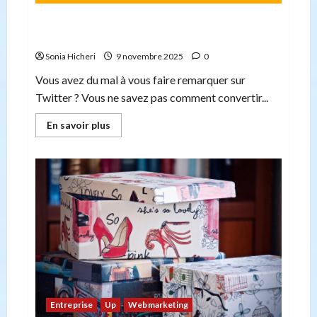
Conseils de marketing internet pour accroître
votre présence sur les réseaux sociaux
Sonia Hicheri
9 novembre 2025
0
Vous avez du mal à vous faire remarquer sur
Twitter ? Vous ne savez pas comment convertir...
En
En savoir plus
savoir
plus
sur
Conseils
de
marketing
internet
pour
accroître
votre
présence
sur
les
réseaux
sociaux
Entreprise
Up
Webmarketing