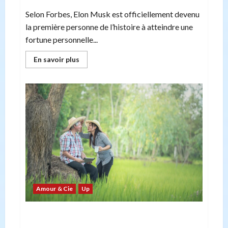
Selon Forbes, Elon Musk est officiellement devenu
la première personne de l’histoire à atteindre une
fortune personnelle...
En
En savoir plus
savoir
plus
sur
Elon
Musk
franchit
la
barre
des
500
milliards
de
dollars
:
un
record
sans
précédent
Amour & Cie
Up
Tribulus terrestris et Maca : retrouver vitalité et
bien-être après 40 ans