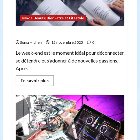
Mode Beauté Bien-être et Lifestyle
7 loisirs relaxants à découvrir ce Week-end
Sonia Hicheri
12 novembre 2025
0
Le week-end est le moment idéal pour déconnecter,
se détendre et s’adonner à de nouvelles passions.
Après...
En
En savoir plus
savoir
plus
sur
7
loisirs
relaxants
à
découvrir
ce
Week-
end