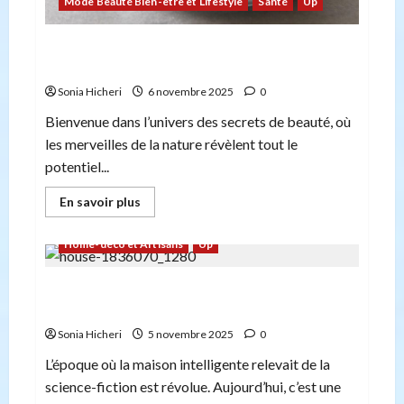
Mode Beauté Bien-être et Lifestyle
Santé
Up
Les bienfaits de l’huile de moringa pour votre
peau
Sonia Hicheri
6 novembre 2025
0
Bienvenue dans l’univers des secrets de beauté, où
les merveilles de la nature révèlent tout le
potentiel...
En
En savoir plus
savoir
plus
sur
Home-déco et Artisans
Up
Les
bienfaits
de
Comment la technologie simplifie le quotidien
l’huile
de
et permet de faire des économies.
moringa
pour
Sonia Hicheri
5 novembre 2025
0
votre
peau
L’époque où la maison intelligente relevait de la
science-fiction est révolue. Aujourd’hui, c’est une