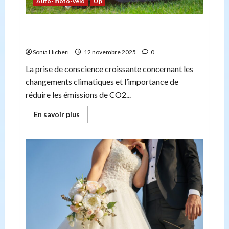
Auto-moto-velo
Up
Les modèles de voitures les plus respectueux
de l’environnement
Sonia Hicheri
12 novembre 2025
0
La prise de conscience croissante concernant les
changements climatiques et l’importance de
réduire les émissions de CO2...
En
En savoir plus
savoir
plus
sur
Les
modèles
de
voitures
les
plus
respectueux
de
l’environnement