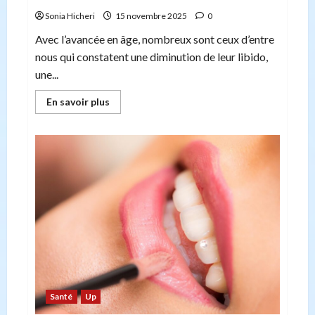
Sonia Hicheri
15 novembre 2025
0
Avec l’avancée en âge, nombreux sont ceux d’entre
nous qui constatent une diminution de leur libido,
une...
En
En savoir plus
savoir
plus
sur
Tribulus
terrestris
et
Maca
:
retrouver
vitalité
et
bien-
être
après
40
ans
Santé
Up