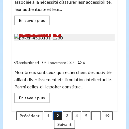
associée à la nécessité d’assurer leur accessibilité,
leur authenticité et leur...
En
En savoir plus
savoir
plus
sur
Casino/Gambiling
Up
Métadonnées
et
préservation
Poker en ligne et logique : un jeu pour stimuler
numérique :
définitions,
votre esprit pendant votre temps libre
normes
et
Sonia Hicheri
4 novembre 2025
0
pratiques
Nombreux sont ceux qui recherchent des activités
alliant divertissement et stimulation intellectuelle.
Parmi celles-ci, le poker constitue...
En
En savoir plus
savoir
plus
sur
Poker
Pagination
Précédent
1
2
3
4
5
…
19
en
ligne
Suivant
et