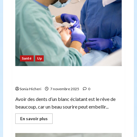
meilleurs
jouets
érotiques
:
Guide
complet
Santé
Up
Des dents blanches ? Oui, mais avec
modération !
Sonia Hicheri
7 novembre 2025
0
Avoir des dents d’un blanc éclatant est le rêve de
beaucoup, car un beau sourire peut embellir...
En
En savoir plus
savoir
plus
sur
Des