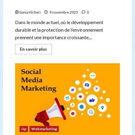
durables
Sonia Hicheri
9 novembre 2025
0
Dans le monde actuel, où le développement
durable et la protection de l’environnement
prennent une importance croissante,...
En
En savoir plus
savoir
plus
sur
Le
développement
durable
sous
les
projecteurs
:
Pourquoi
choisir
des
vêtements
de
travail
durables
Up
Webmarketing