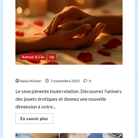
et
quels
sont
les
risques
en
cas
d’erreur
Amour & Cie
Up
Les meilleurs jouets érotiques : Guide complet
Sonia Hicheri
7 novembre 2025
0
Le sexe pimente toute relation. Découvrez l’univers
des jouets érotiques et donnez une nouvelle
dimension à votre...
En
En savoir plus
savoir
plus
sur
Les