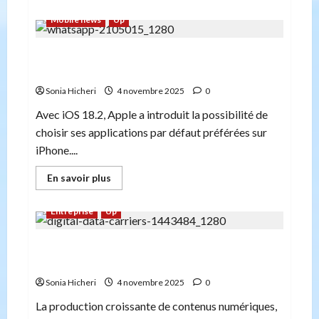
plus
sur
Mobile news
Up
L’art
de
vendre
Comment changer les applications par défaut
de
l’immobilier
de votre iPhone
:
Guide
Sonia Hicheri
4 novembre 2025
0
stratégique
pour
Avec iOS 18.2, Apple a introduit la possibilité de
réussir
vos
choisir ses applications par défaut préférées sur
transactions
iPhone....
En
En savoir plus
savoir
plus
sur
Entreprise
Up
Comment
changer
les
Métadonnées et préservation numérique :
applications
par
définitions, normes et pratiques
défaut
de
Sonia Hicheri
4 novembre 2025
0
votre
iPhone
La production croissante de contenus numériques,