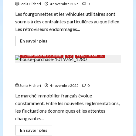
quotidien
Sonia Hicheri
4 novembre 2025
0
Les fourgonnettes et les véhicules utilitaires sont
soumis à des contraintes particulières au quotidien.
Les rétroviseurs endommagés...
En
En savoir plus
savoir
plus
sur
Home-déco et Artisans
Up
Webmarketing
Pourquoi
les
rétroviseurs
L’art de vendre de l’immobilier : Guide
des
fourgonnettes
stratégique pour réussir vos transactions
sont-
ils
Sonia Hicheri
4 novembre 2025
0
plus
fréquemment
Le marché immobilier français évolue
endommagés
?
constamment. Entre les nouvelles réglementations,
les fluctuations économiques et les attentes
changeantes...
En
En savoir plus
savoir