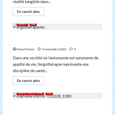
réalité tangible dans...
En
En savoir plus
savoir
plus
sur
Santé
Up
Comment
la
technologie
L’ergothérapie : retrouver son autonomie au
simplifie
le
quotidien
quotidien
et
Sonia Hicheri
5 novembre 2025
0
permet
de
Dans une société où l’autonomie est synonyme de
faire
des
qualité de vie, l’ergothérapie représente une
économies.
discipline de santé...
En
En savoir plus
savoir
plus
sur
Auto-moto-velo
Up
L’ergothérapie
:
retrouver
Pourquoi les rétroviseurs des fourgonnettes
son
autonomie
sont-ils plus fréquemment endommagés ?
au