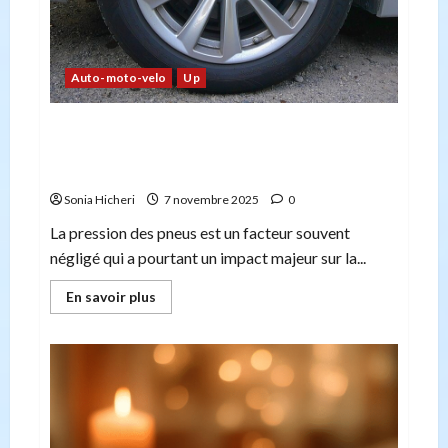
Auto-moto-velo
Up
Pression correcte des pneus : pourquoi c’est
important et quels sont les risques en cas
d’erreur
Sonia Hicheri
7 novembre 2025
0
La pression des pneus est un facteur souvent
négligé qui a pourtant un impact majeur sur la...
En
En savoir plus
savoir
plus
sur
Pression
correcte
des
pneus :
pourquoi
c’est
important