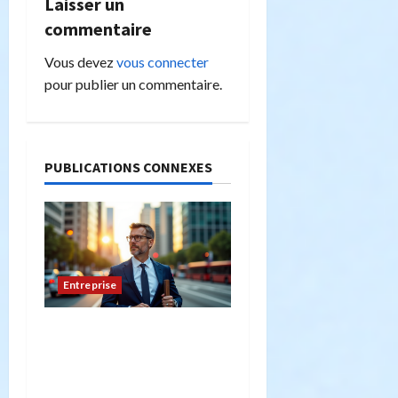
i
Laisser un
commentaire
o
Vous devez
vous connecter
n
pour publier un commentaire.
d
’
PUBLICATIONS CONNEXES
a
r
t
Entreprise
i
Peut-on créer une
c
entreprise de transport
l
sans avoir la capacité