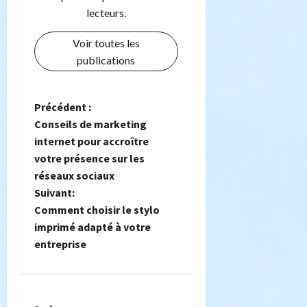
lecteurs.
Voir toutes les
publications
N
Précédent :
Conseils de marketing
a
internet pour accroître
votre présence sur les
v
réseaux sociaux
i
Suivant:
Comment choisir le stylo
g
imprimé adapté à votre
entreprise
a
t