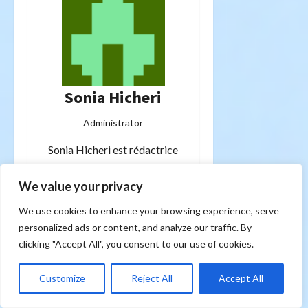
Sonia Hicheri
Administrator
Sonia Hicheri est rédactrice
freelance avec plusieurs
dizaines d'années d'expérience
We value your privacy
dans la création de contenus
We use cookies to enhance your browsing experience, serve
web. Passionnée par l'écriture
personalized ads or content, and analyze our traffic. By
sous toutes ses formes, elle
clicking "Accept All", you consent to our use of cookies.
explore avec curiosité des
thématiques variées :
Customize
Reject All
Accept All
technologie, lifestyle, santé,
business, culture et bien