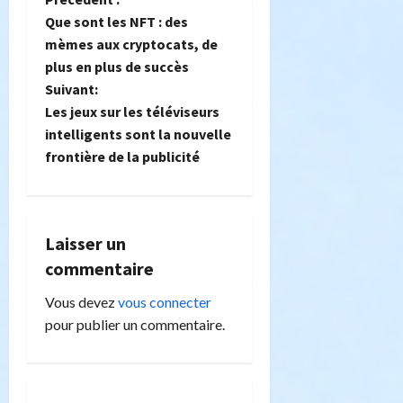
N
Que sont les NFT : des
a
mèmes aux cryptocats, de
plus en plus de succès
v
Suivant:
i
Les jeux sur les téléviseurs
intelligents sont la nouvelle
g
frontière de la publicité
a
t
Laisser un
i
commentaire
o
Vous devez
vous connecter
pour publier un commentaire.
n
d