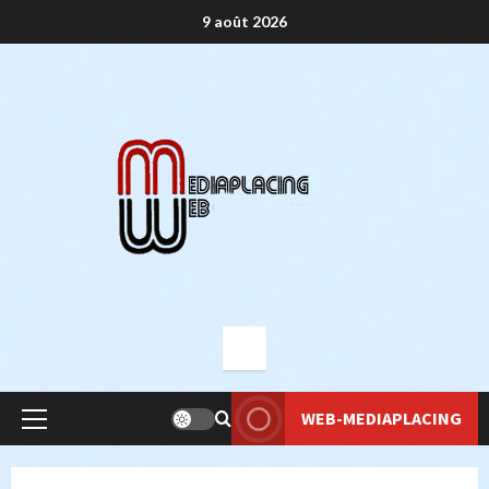
Aller
9 août 2026
au
contenu
WEB-MEDIAPLACING
Menu
principal