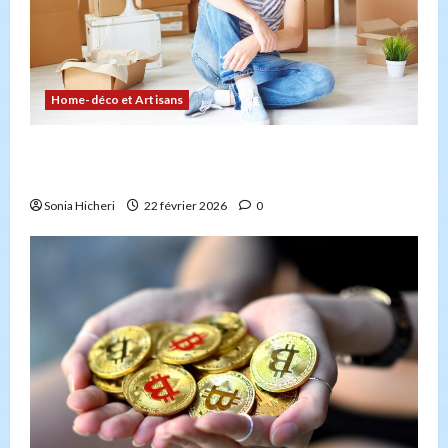
Home-déco et Artisans
Comment planifier votre déménagement sans
stress : la checklist
Sonia Hicheri
22 février 2026
0