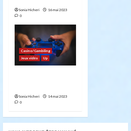
connaissiez peut être pas
Sonia Hicheri
16 mai 2023
0
Casino/Gambiling
Jeux vidéo
Up
Jeux vidéo et blockchain :
des jeux avec lesquels
gagner de la crypto.
Sonia Hicheri
14 mai 2023
0