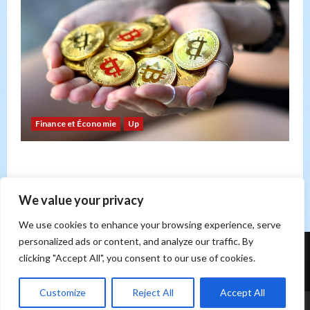
Finance et Économie
Up
Bitcoin : risque ou opportunité ? Un regard sur
les forces du marché
Sonia Hicheri
21 février 2026
0
We value your privacy
We use cookies to enhance your browsing experience, serve
personalized ads or content, and analyze our traffic. By
clicking "Accept All", you consent to our use of cookies.
Contact
Customize
Reject All
Accept All
|
MoreNews
par AF themes