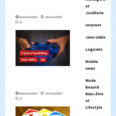
i
Super Mario que vous ne
et
connaissiez peut être pas
c
Joaillerie
Sonia Hicheri
16 mai 2023
0
l
Internet
e
Jeux vidéo
Logiciels
Casino/Gambiling
Jeux vidéo
Up
Mobile
news
Jeux vidéo et blockchain :
des jeux avec lesquels
Mode
gagner de la crypto.
Beauté
Bien-être
Sonia Hicheri
14 mai 2023
0
et
Lifestyle