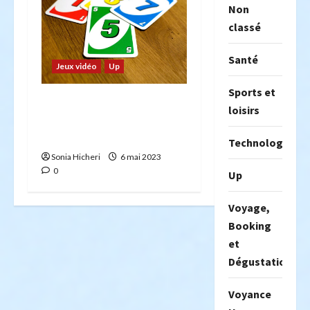
Non
classé
Santé
Jeux vidéo
Up
Sports et
Commandez des cartes à
loisirs
jouer personnalisées pour
un plaisir créatif
Technologie
Sonia Hicheri
6 mai 2023
0
Up
Voyage,
Booking
et
Dégustation
Voyance