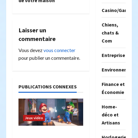
g
de votre maison
Casino/Gambili
a
t
Chiens,
Laisser un
chats &
i
commentaire
Com
o
Vous devez
vous connecter
Entreprise
pour publier un commentaire.
n
Environnement
d
Finance et
PUBLICATIONS CONNEXES
’
Économie
a
Home-
r
déco et
Jeux vidéo
Artisans
t
Faits intéressants sur
Horlogerie