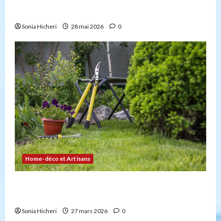
Peut-on créer une entreprise de transport sans
avoir la capacité professionnelle ?
Sonia Hicheri
28 mai 2026
0
Home-déco et Artisans
4 façons d’embellir votre jardin facilement et
durablement
Sonia Hicheri
27 mars 2026
0