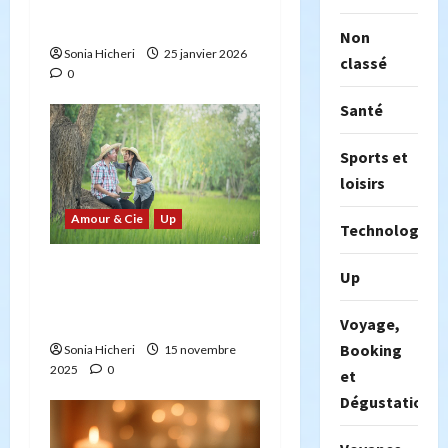
reconnaissance de ses
e
limites personnelles
Non
Sonia Hicheri
25 janvier 2026
classé
0
Santé
Sports et
loisirs
Amour & Cie
Up
Technologie
Tribulus terrestris et
Up
Maca : retrouver vitalité
et bien-être après 40 ans
Voyage,
Booking
Sonia Hicheri
15 novembre
2025
0
et
Dégustation