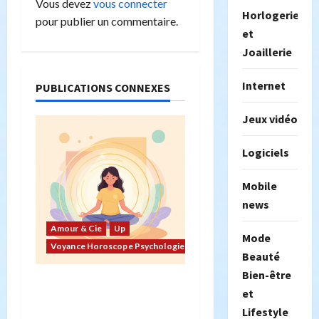
Vous devez
vous connecter
Horlogerie
o
pour publier un commentaire.
et
n
Joaillerie
d
Internet
PUBLICATIONS CONNEXES
’
Jeux vidéo
a
Logiciels
r
Mobile
t
news
i
Amour & Cie
Up
Mode
Voyance Horoscope Psychologie
Beauté
c
Bien-être
Pourquoi l’amour de soi
l
et
commence par la
Lifestyle