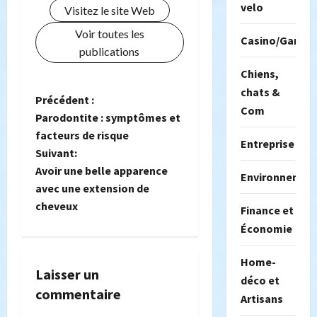
velo
Visitez le site Web
Voir toutes les
Casino/Gambil
publications
Chiens,
chats &
N
Précédent :
Com
Parodontite : symptômes et
a
facteurs de risque
Entreprise
Suivant:
v
Avoir une belle apparence
Environnemen
i
avec une extension de
cheveux
Finance et
g
Économie
a
Home-
Laisser un
t
déco et
commentaire
Artisans
i