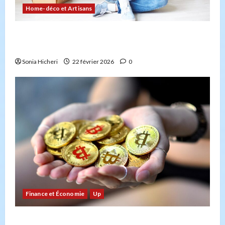
Home-déco et Artisans
Comment planifier votre déménagement sans
stress : la checklist
Sonia Hicheri
22 février 2026
0
Finance et Économie
Up
Bitcoin : risque ou opportunité ? Un regard sur