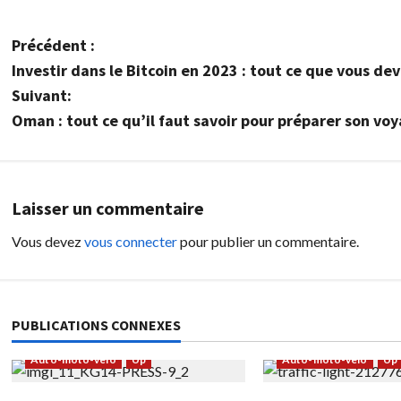
N
Précédent :
Investir dans le Bitcoin en 2023 : tout ce que vous de
a
Suivant:
v
Oman : tout ce qu’il faut savoir pour préparer son vo
i
g
Laisser un commentaire
a
Vous devez
vous connecter
pour publier un commentaire.
t
i
PUBLICATIONS CONNEXES
o
Auto-moto-velo
Up
Auto-moto-velo
Up
n