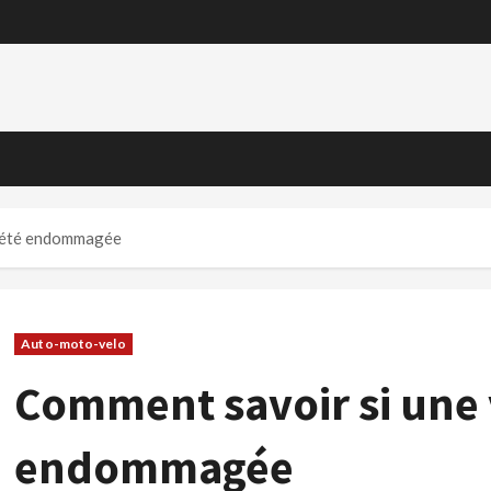
a été endommagée
Auto-moto-velo
Comment savoir si une 
endommagée