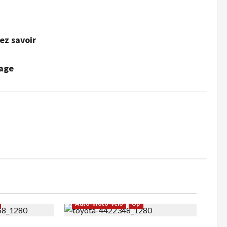
vez savoir
yage
Auto-moto-velo
Up