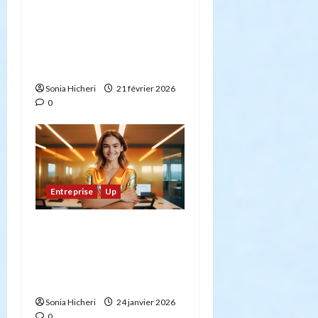
Comment devenir
entrepreneur : stratégies
réussies pour les futurs
créateurs d’entreprises
Sonia Hicheri
21 février 2026
0
Entreprise
Up
Entrepreneuriat innovant
: 6 stratégies pour
assurer la durabilité de
votre entreprise
Sonia Hicheri
24 janvier 2026
0