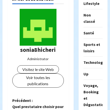
Lifestyle
Non
classé
Santé
Sports et
sonia8hicheri
loisirs
Administrator
Technologie
Visitez le site Web
Up
Voir toutes les
publications
Voyage,
Booking
et
N
Précédent :
Dégustation
Quel prestataire choisir pour