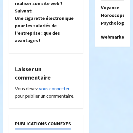
a
realiser son site web ?
Voyance
Suivant:
v
Horoscope
Une cigarette électronique
Psychologie
i
pour les salariés de
l’entreprise : que des
Webmarketing
g
avantages !
a
t
Laisser un
i
commentaire
o
Vous devez
vous connecter
pour publier un commentaire.
n
d
PUBLICATIONS CONNEXES
’