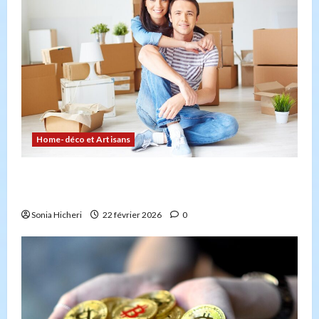
Home-déco et Artisans
Comment planifier votre déménagement sans
stress : la checklist
Sonia Hicheri
22 février 2026
0