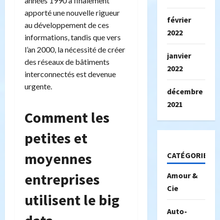
années 1990 a finalement
apporté une nouvelle rigueur
février
au développement de ces
2022
informations, tandis que vers
l’an 2000, la nécessité de créer
janvier
des réseaux de bâtiments
2022
interconnectés est devenue
urgente.
décembre
2021
Comment les
petites et
moyennes
CATÉGORIES
entreprises
Amour &
Cie
utilisent le big
Auto-