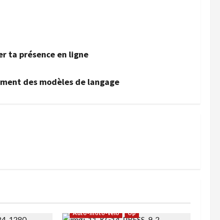
r ta présence en ligne
onnement des modèles de langage
Auto-moto-velo
Up