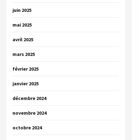
juin 2025
mai 2025
avril 2025
mars 2025
février 2025
janvier 2025
décembre 2024
novembre 2024
octobre 2024