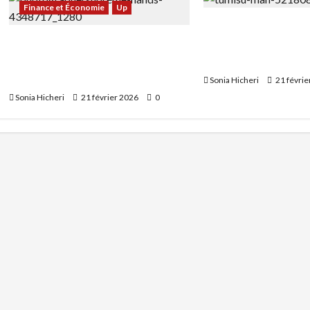
n
Finance et Économie
Up
Comment devenir 
d
Bitcoin : risque ou opportunité ?
: stratégies réussie
Un regard sur les forces du
futurs créateurs d
’
marché
Sonia Hicheri
21 févri
a
Sonia Hicheri
21 février 2026
0
r
t
i
c
l
e