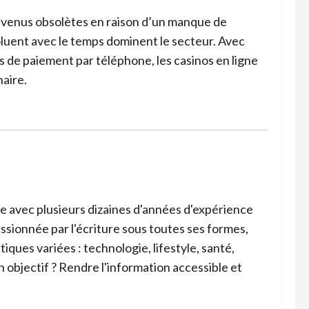
evenus obsolètes en raison d’un manque de
voluent avec le temps dominent le secteur. Avec
s de paiement par téléphone, les casinos en ligne
naire.
ce avec plusieurs dizaines d'années d'expérience
ssionnée par l'écriture sous toutes ses formes,
iques variées : technologie, lifestyle, santé,
n objectif ? Rendre l'information accessible et