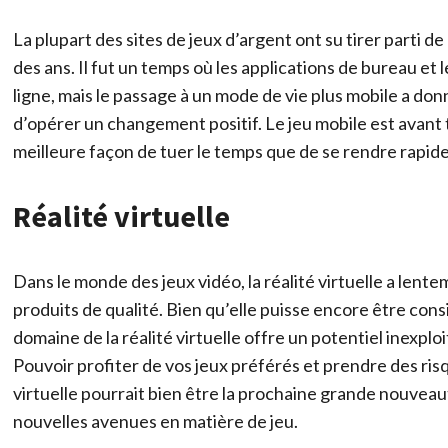
La plupart des sites de jeux d’argent ont su tirer parti de 
des ans. Il fut un temps où les applications de bureau et 
ligne, mais le passage à un mode de vie plus mobile a do
d’opérer un changement positif. Le jeu mobile est avant
meilleure façon de tuer le temps que de se rendre rapid
Réalité virtuelle
Dans le monde des jeux vidéo, la réalité virtuelle a len
produits de qualité. Bien qu’elle puisse encore être co
domaine de la réalité virtuelle offre un potentiel inexploi
Pouvoir profiter de vos jeux préférés et prendre des ris
virtuelle pourrait bien être la prochaine grande nouveau
nouvelles avenues en matière de jeu.