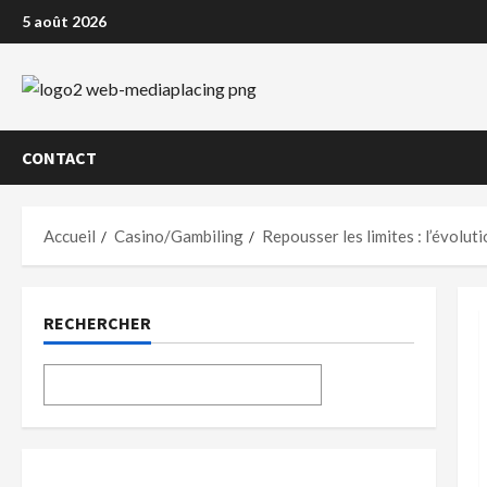
Aller
5 août 2026
au
contenu
CONTACT
Accueil
Casino/Gambiling
Repousser les limites : l’évolut
RECHERCHER