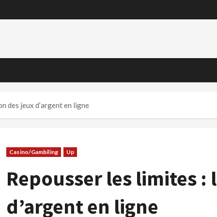
ion des jeux d’argent en ligne
Casino/Gambiling
Up
Repousser les limites : 
d’argent en ligne