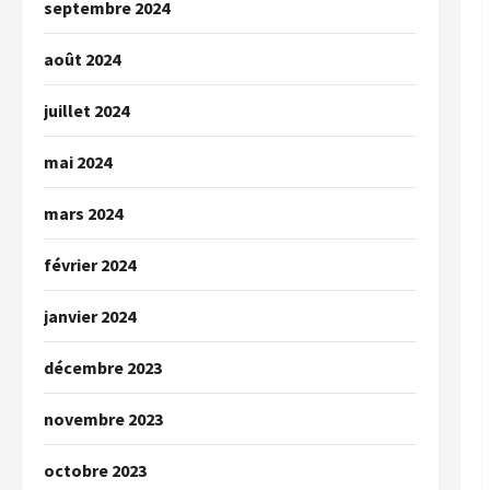
septembre 2024
août 2024
juillet 2024
mai 2024
mars 2024
février 2024
janvier 2024
décembre 2023
novembre 2023
octobre 2023