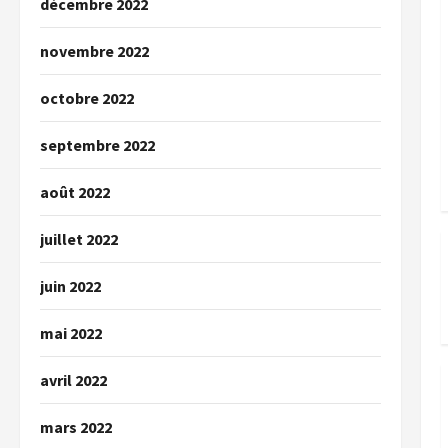
décembre 2022
novembre 2022
octobre 2022
septembre 2022
août 2022
juillet 2022
juin 2022
mai 2022
avril 2022
mars 2022