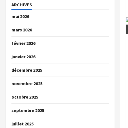
ARCHIVES
mai 2026
mars 2026
février 2026
janvier 2026
décembre 2025
novembre 2025
octobre 2025
septembre 2025
juillet 2025