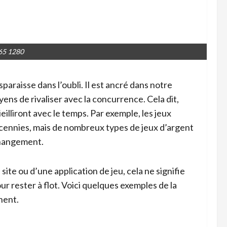
65 1280
sparaisse dans l’oubli. Il est ancré dans notre
yens de rivaliser avec la concurrence. Cela dit,
eilliront avec le temps. Par exemple, les jeux
écennies, mais de nombreux types de jeux d’argent
changement.
 site ou d’une application de jeu, cela ne signifie
our rester à flot. Voici quelques exemples de la
inent.