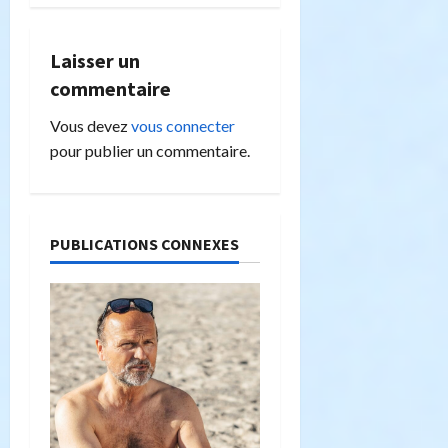
g
a
Laisser un
commentaire
t
Vous devez
vous connecter
i
pour publier un commentaire.
o
n
PUBLICATIONS CONNEXES
d
’
a
r
t