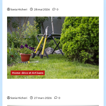
avoir la capacité professionnelle ?
Sonia Hicheri
28 mai 2026
0
Home-déco et Artisans
4 façons d’embellir votre jardin facilement et
durablement
Sonia Hicheri
27 mars 2026
0