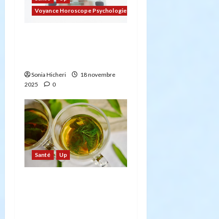
Voyance Horoscope Psychologie
L’impact psychologique
de la perte de poids : au-
delà de la balance
Sonia Hicheri
18 novembre
2025
0
Santé
Up
Tisane de fenouil :
quelles sont ses
propriétés et ses
bienfaits ?