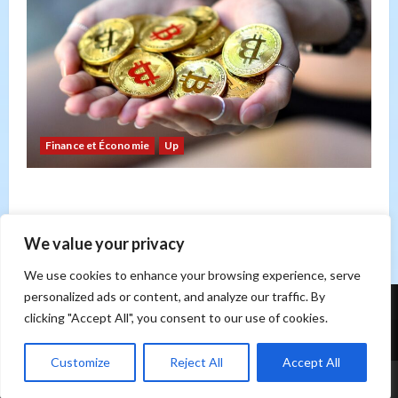
Finance et Économie
Up
Bitcoin : risque ou opportunité ? Un regard sur
les forces du marché
Sonia Hicheri
21 février 2026
0
We value your privacy
We use cookies to enhance your browsing experience, serve
personalized ads or content, and analyze our traffic. By
clicking "Accept All", you consent to our use of cookies.
Contact
Customize
Reject All
Accept All
|
MoreNews
par AF themes