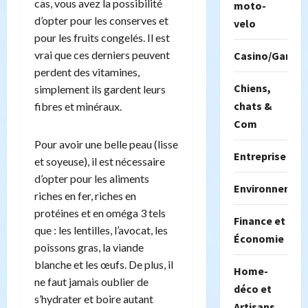
cas, vous avez la possibilité
moto-
d’opter pour les conserves et
velo
pour les fruits congelés. Il est
vrai que ces derniers peuvent
Casino/Gambil
perdent des vitamines,
Chiens,
simplement ils gardent leurs
chats &
fibres et minéraux.
Com
Pour avoir une belle peau (lisse
Entreprise
et soyeuse), il est nécessaire
d’opter pour les aliments
Environnemen
riches en fer, riches en
protéines et en oméga 3 tels
Finance et
que : les lentilles, l’avocat, les
Économie
poissons gras, la viande
blanche et les œufs. De plus, il
Home-
ne faut jamais oublier de
déco et
s’hydrater et boire autant
Artisans