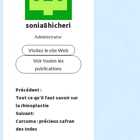
sonia8hicheri
Administrator
Visitez le site Web
Voir toutes les
publications
N
Précédent :
Tout ce qu’il faut savoir sur
a
la rhinoplastie
Suivant:
v
Curcuma : précieux safran
i
des Indes