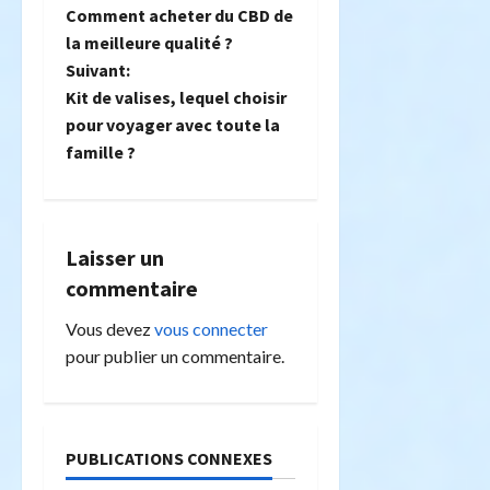
a
Comment acheter du CBD de
la meilleure qualité ?
v
Suivant:
i
Kit de valises, lequel choisir
pour voyager avec toute la
g
famille ?
a
t
Laisser un
i
commentaire
o
Vous devez
vous connecter
pour publier un commentaire.
n
d
PUBLICATIONS CONNEXES
’