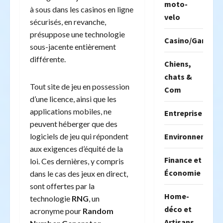
moto-
à sous dans les casinos en ligne
velo
sécurisés, en revanche,
présuppose une technologie
Casino/Gambili
sous-jacente entièrement
différente.
Chiens,
chats &
Tout site de jeu en possession
Com
d’une licence, ainsi que les
applications mobiles, ne
Entreprise
peuvent héberger que des
logiciels de jeu qui répondent
Environnement
aux exigences d’équité de la
Finance et
loi. Ces dernières, y compris
Économie
dans le cas des jeux en direct,
sont offertes par la
Home-
technologie
RNG
, un
déco et
acronyme pour
Random
Artisans