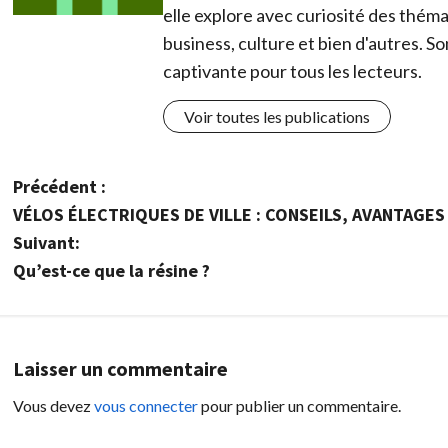
elle explore avec curiosité des thémat
business, culture et bien d'autres. So
captivante pour tous les lecteurs.
Voir toutes les publications
N
Précédent :
VÉLOS ÉLECTRIQUES DE VILLE : CONSEILS, AVANTAGE
a
Suivant:
v
Qu’est-ce que la résine ?
i
g
Laisser un commentaire
a
Vous devez
vous connecter
pour publier un commentaire.
t