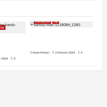
Entreprise
Up
Up
Comment devenir entrepreneur
 opportunité ?
: stratégies réussies pour les
orces du
futurs créateurs d’entreprises
Sonia Hicheri
21 février 2026
0
er 2026
0