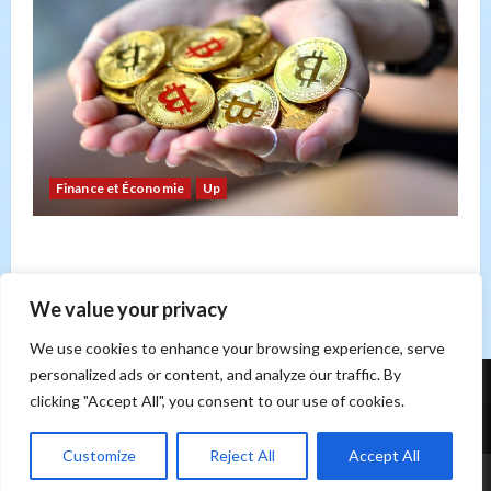
Finance et Économie
Up
Bitcoin : risque ou opportunité ? Un regard sur
les forces du marché
Sonia Hicheri
21 février 2026
0
We value your privacy
We use cookies to enhance your browsing experience, serve
personalized ads or content, and analyze our traffic. By
clicking "Accept All", you consent to our use of cookies.
Contact
Customize
Reject All
Accept All
|
MoreNews
par AF themes