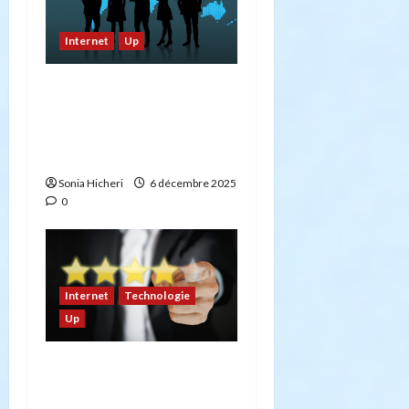
Internet
Up
Les data centers peine à
atteindre les objectifs
environnementaux :
l’alerte de Lenovo
Sonia Hicheri
6 décembre 2025
0
Internet
Technologie
Up
Comment laisser un avis
sur Google : Guide