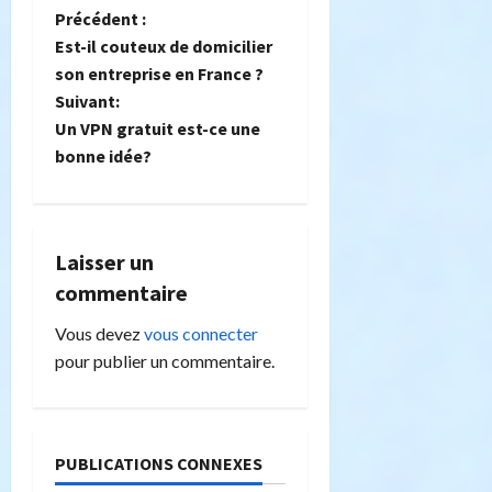
N
Précédent :
Est-il couteux de domicilier
a
son entreprise en France ?
Suivant:
v
Un VPN gratuit est-ce une
i
bonne idée?
g
a
Laisser un
commentaire
t
Vous devez
vous connecter
i
pour publier un commentaire.
o
n
PUBLICATIONS CONNEXES
d