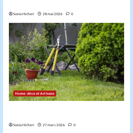
avoir la capacité professionnelle ?
Sonia Hicheri
28 mai 2026
0
Home-déco et Artisans
4 façons d’embellir votre jardin facilement et
durablement
Sonia Hicheri
27 mars 2026
0