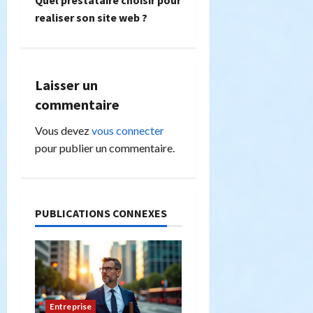
i
Quel prestataire choisir pour
realiser son site web ?
g
a
Laisser un
t
commentaire
i
Vous devez
vous connecter
o
pour publier un commentaire.
n
d
PUBLICATIONS CONNEXES
’
a
r
Entreprise