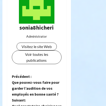
sonia8hicheri
Administrator
Visitez le site Web
Voir toutes les
publications
N
Précédent :
Que pouvez-vous faire pour
a
garder l’audition de vos
employés en bonne santé ?
v
Suivant: