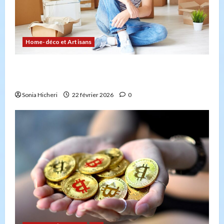
Home-déco et Artisans
Comment planifier votre déménagement sans
stress : la checklist
Sonia Hicheri
22 février 2026
0