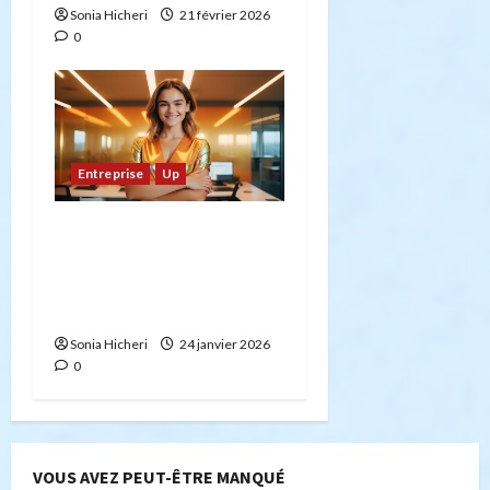
Sonia Hicheri
21 février 2026
0
Entreprise
Up
Entrepreneuriat innovant
: 6 stratégies pour
assurer la durabilité de
votre entreprise
Sonia Hicheri
24 janvier 2026
0
VOUS AVEZ PEUT-ÊTRE MANQUÉ