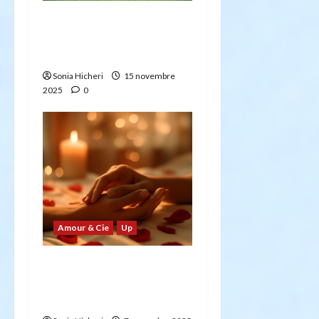
Tribulus terrestris et
Maca : retrouver vitalité
et bien-être après 40 ans
Sonia Hicheri
15 novembre
2025
0
Amour & Cie
Up
Les meilleurs jouets
érotiques : Guide
complet