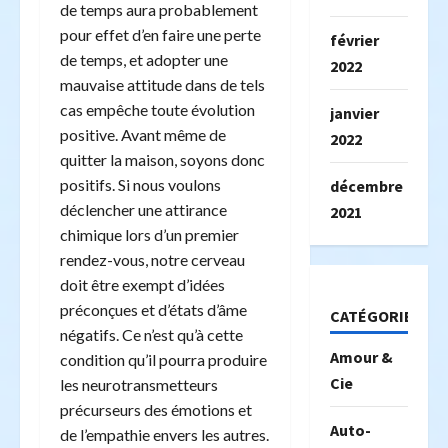
de temps aura probablement
pour effet d’en faire une perte
février
de temps, et adopter une
2022
mauvaise attitude dans de tels
cas empêche toute évolution
janvier
positive. Avant même de
2022
quitter la maison, soyons donc
positifs. Si nous voulons
décembre
déclencher une attirance
2021
chimique lors d’un premier
rendez-vous, notre cerveau
doit être exempt d’idées
préconçues et d’états d’âme
CATÉGORIES
négatifs. Ce n’est qu’à cette
Amour &
condition qu’il pourra produire
Cie
les neurotransmetteurs
précurseurs des émotions et
Auto-
de l’empathie envers les autres.