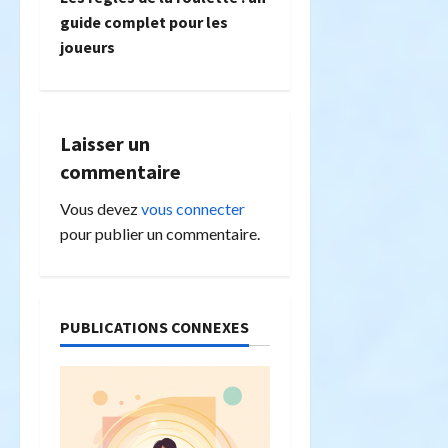
g
guide complet pour les
joueurs
a
t
i
Laisser un
commentaire
o
Vous devez
vous connecter
n
pour publier un commentaire.
d
’
PUBLICATIONS CONNEXES
a
r
t