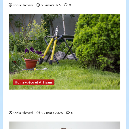
Sonia Hicheri
28 mai 2026
0
Home-déco et Artisans
4 façons d’embellir votre jardin facilement et
durablement
Sonia Hicheri
27 mars 2026
0