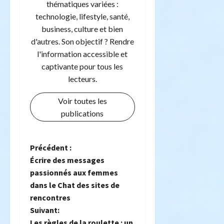
thématiques variées :
technologie, lifestyle, santé,
business, culture et bien
d'autres. Son objectif ? Rendre
l'information accessible et
captivante pour tous les
lecteurs.
Voir toutes les
publications
N
Précédent :
Écrire des messages
a
passionnés aux femmes
dans le Chat des sites de
v
rencontres
i
Suivant:
Les règles de la roulette : un