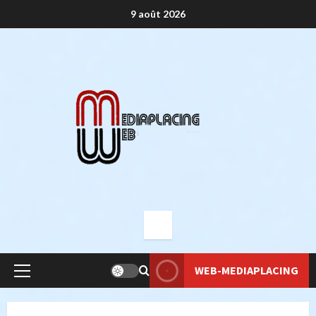
Aller
9 août 2026
au
contenu
WEB-MEDIAPLACING
Menu
principal