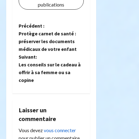
publications
N
Précédent :
Protège carnet de santé :
a
préserver les documents
médicaux de votre enfant
v
Suivant:
i
Les conseils sur le cadeau à
offrir à sa femme ou sa
g
copine
a
t
Laisser un
i
commentaire
o
Vous devez
vous connecter
pour publier un commentaire.