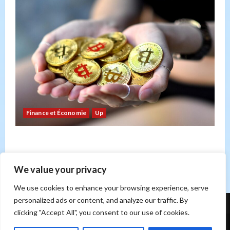
Finance et Économie
Up
Bitcoin : risque ou opportunité ? Un regard sur
les forces du marché
Sonia Hicheri
21 février 2026
0
We value your privacy
We use cookies to enhance your browsing experience, serve
personalized ads or content, and analyze our traffic. By
clicking "Accept All", you consent to our use of cookies.
Contact