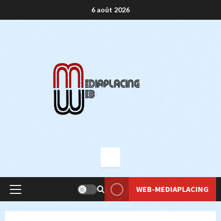
Aller
6 août 2026
au
contenu
WEB-MEDIAPLACING
Menu
principal