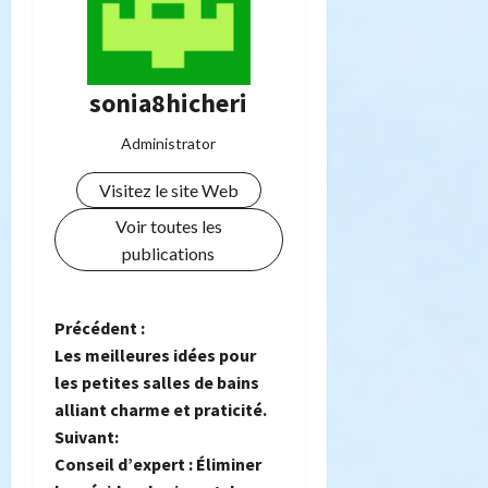
sonia8hicheri
Administrator
Visitez le site Web
Voir toutes les
publications
N
Précédent :
Les meilleures idées pour
a
les petites salles de bains
alliant charme et praticité.
v
Suivant:
i
Conseil d’expert : Éliminer