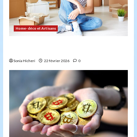
Home-déco et Artisans
Comment planifier votre déménagement sans
stress : la checklist
Sonia Hicheri
22 février 2026
0