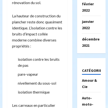
rénovation du sol.
février
2022
La hauteur de construction du
janvier
plancher reste donc quasiment
2022
identique. L’isolation contre les
bruits d’impact collée
décembre
moderne combine diverses
2021
propriétés :
isolation contre les bruits
de pas
CATÉGORIES
pare-vapeur
Amour &
nivellement du sous-sol
Cie
isolation thermique
Auto-
moto-
Les carreaux en particulier