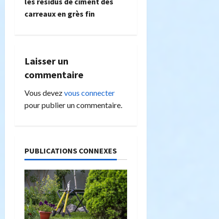
les résidus de ciment des
g
carreaux en grès fin
a
t
Laisser un
i
commentaire
o
Vous devez
vous connecter
pour publier un commentaire.
n
d
PUBLICATIONS CONNEXES
’
a
r