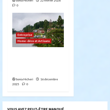
Sonia Hicheri
22 février 2026
0
Entreprise
Home-déco et Artisans
Le marché immobilier à
Mouscron : une ville
attractive aux multiples
opportunités
Sonia Hicheri
16 décembre
2025
0
VOUS AVEZ PEUT-ÊTRE MANQUÉ