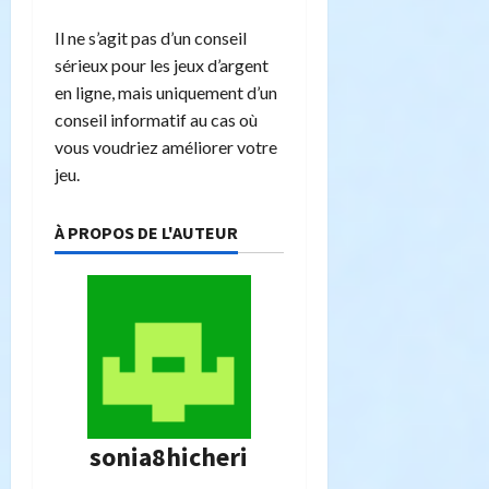
Il ne s’agit pas d’un conseil
sérieux pour les jeux d’argent
en ligne, mais uniquement d’un
conseil informatif au cas où
vous voudriez améliorer votre
jeu.
À PROPOS DE L'AUTEUR
sonia8hicheri