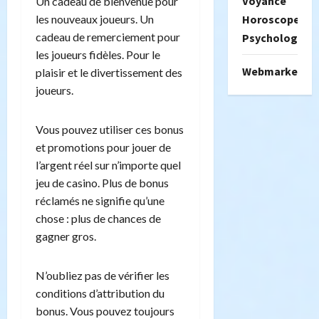
Voyance
Un cadeau de bienvenue pour
Horoscope
les nouveaux joueurs. Un
cadeau de remerciement pour
Psychologie
les joueurs fidèles. Pour le
Webmarketing
plaisir et le divertissement des
joueurs.
Vous pouvez utiliser ces bonus
et promotions pour jouer de
l’argent réel sur n’importe quel
jeu de casino. Plus de bonus
réclamés ne signifie qu’une
chose : plus de chances de
gagner gros.
N’oubliez pas de vérifier les
conditions d’attribution du
bonus. Vous pouvez toujours