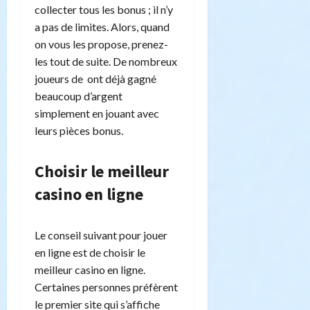
collecter tous les bonus ; il n’y
a pas de limites. Alors, quand
on vous les propose, prenez-
les tout de suite. De nombreux
joueurs de ont déjà gagné
beaucoup d’argent
simplement en jouant avec
leurs pièces bonus.
Choisir le meilleur
casino en ligne
Le conseil suivant pour jouer
en ligne est de choisir le
meilleur casino en ligne.
Certaines personnes préfèrent
le premier site qui s’affiche