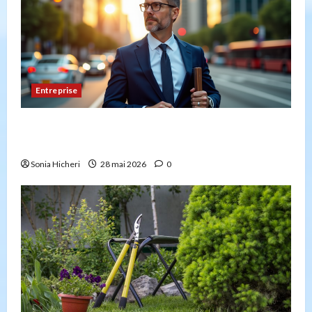
Entreprise
Peut-on créer une entreprise de transport sans
avoir la capacité professionnelle ?
Sonia Hicheri
28 mai 2026
0