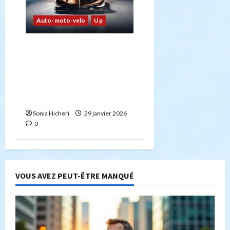
Auto-moto-velo
Up
La voiture la plus rapide
du monde : le Koenigsegg
Jesko Absolut et la
promesse de dépasser les
500 km/h
Sonia Hicheri
29 janvier 2026
0
VOUS AVEZ PEUT-ÊTRE MANQUÉ