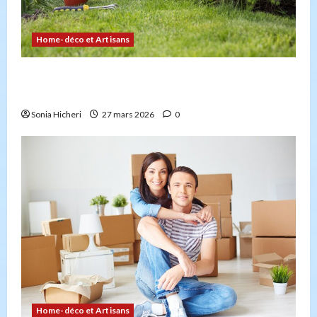
Home-déco et Artisans
4 façons d’embellir votre jardin facilement et
durablement
Sonia Hicheri
27 mars 2026
0
Home-déco et Artisans