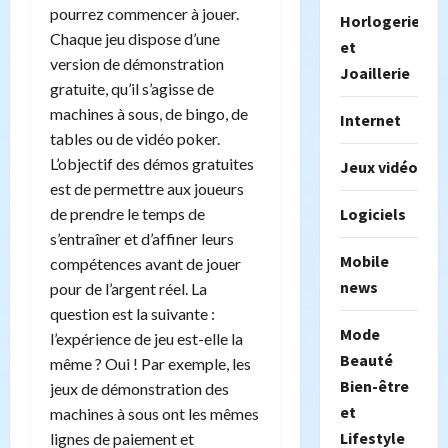
pourrez commencer à jouer.
Horlogerie
Chaque jeu dispose d’une
et
version de démonstration
Joaillerie
gratuite, qu’il s’agisse de
machines à sous, de bingo, de
Internet
tables ou de vidéo poker.
L’objectif des démos gratuites
Jeux vidéo
est de permettre aux joueurs
Logiciels
de prendre le temps de
s’entraîner et d’affiner leurs
Mobile
compétences avant de jouer
news
pour de l’argent réel. La
question est la suivante :
Mode
l’expérience de jeu est-elle la
Beauté
même ? Oui ! Par exemple, les
Bien-être
jeux de démonstration des
et
machines à sous ont les mêmes
Lifestyle
lignes de paiement et