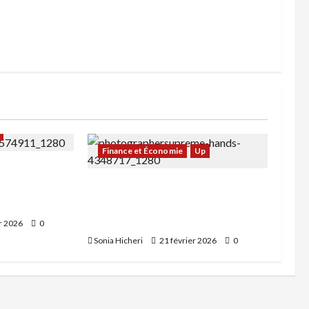
Finance et Économie
Up
 votre
 stress : la
Bitcoin : risque ou opportunité ?
Un regard sur les forces du
marché
er 2026
0
Sonia Hicheri
21 février 2026
0