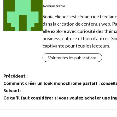
Administrator
Sonia Hicheri est rédactrice freelan
dans la création de contenus web. Pa
elle explore avec curiosité des thémat
business, culture et bien d'autres. So
captivante pour tous les lecteurs.
Voir toutes les publications
N
Précédent :
Comment créer un look monochrome parfait : conseils
a
Suivant:
v
Ce qu’il faut considérer si vous voulez acheter une i
i