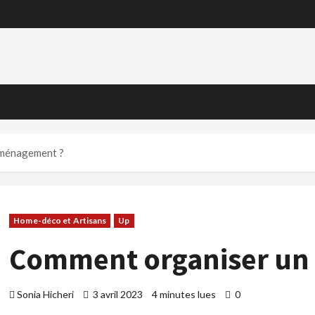
éménagement ?
Home-déco et Artisans
Up
Comment organiser un
Sonia Hicheri
3 avril 2023
4 minutes lues
0