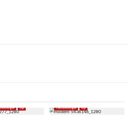
hnologie
Up
Technologie
Up
ser un avis sur
Qu’est-ce qu’un routeur tri-