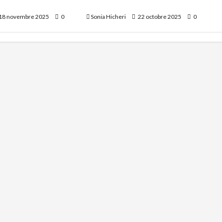
de complet 2025
bande ? Explications détaillées.
18 novembre 2025
0
Sonia Hicheri
22 octobre 2025
0