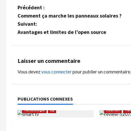
N
Précédent :
Comment ça marche les panneaux solaires ?
a
Suivant:
v
Avantages et limites de l’open source
i
g
Laisser un commentaire
a
Vous devez
vous connecter
pour publier un commentaire.
t
i
PUBLICATIONS CONNEXES
o
Technologie
Up
Internet
Tec
n
Comment connecter un Smart
Comment lais