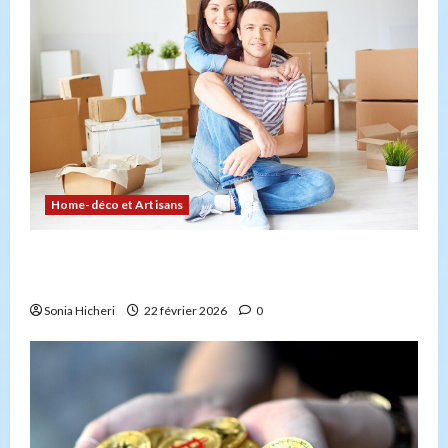
Home-déco et Artisans
Comment planifier votre déménagement sans
stress : la checklist
Sonia Hicheri
22 février 2026
0