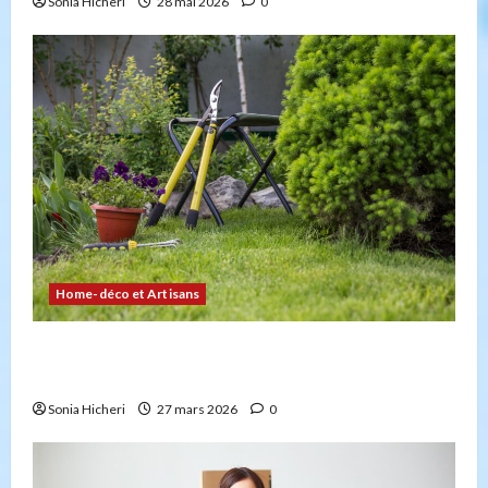
Sonia Hicheri
28 mai 2026
0
Home-déco et Artisans
4 façons d’embellir votre jardin facilement et
durablement
Sonia Hicheri
27 mars 2026
0