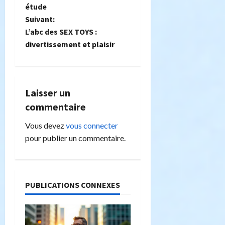
étude
v
Suivant:
i
L’abc des SEX TOYS :
divertissement et plaisir
g
a
Laisser un
t
commentaire
i
Vous devez
vous connecter
o
pour publier un commentaire.
n
d
PUBLICATIONS CONNEXES
’