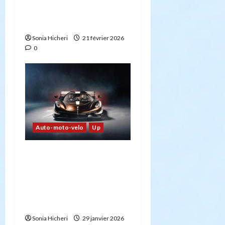
réussies pour les futurs
créateurs d’entreprises
Sonia Hicheri
21 février 2026
0
Auto-moto-velo
Up
La voiture la plus rapide
du monde : le Koenigsegg
Jesko Absolut et la
promesse de dépasser les
500 km/h
Sonia Hicheri
29 janvier 2026