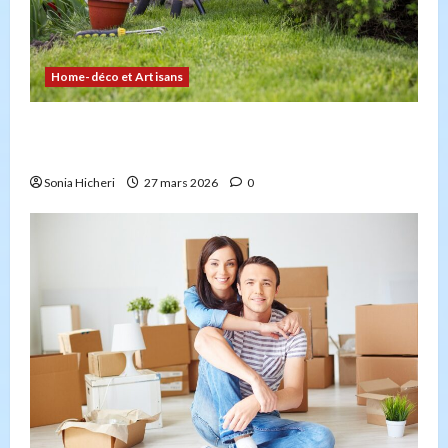
Home-déco et Artisans
4 façons d’embellir votre jardin facilement et
durablement
Sonia Hicheri
27 mars 2026
0