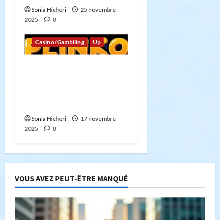
Sonia Hicheri
25 novembre
2025
0
Casino/Gambiling
Up
Plinko Casino : tout ce
que vous devez savoir
pour transformer vos
mises en jackpots
Sonia Hicheri
17 novembre
2025
0
VOUS AVEZ PEUT-ÊTRE MANQUÉ