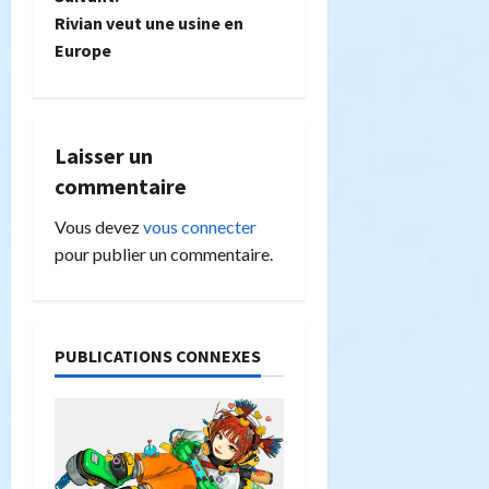
v
Rivian veut une usine en
i
Europe
g
a
Laisser un
commentaire
t
Vous devez
vous connecter
i
pour publier un commentaire.
o
n
PUBLICATIONS CONNEXES
d
’
a