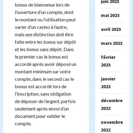
juin 2023
bonus de bienvenue lors de
l’ouverture d’un compte, dont
mai 2023
le montant ou l’utilisation peut
varier d’un casino à l’autre,
avril 2023
mais une distinction doit être
faite entre les bonus sur dépôt
mars 2023
et les bonus sans dépôt. Dans
le premier cas le bonus est
février
accordé après avoir déposé un
2023
montant minimum sur votre
janvier
compte, dans le second cas le
2023
bonus est accordé lors de
l’inscription, sans obligation
décembre
de déposer de l’argent, parfois
2022
seulement après envoi d’un
document pour valider le
novembre
compte.
2022