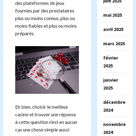
juin 2025
des plateformes de jeux
fournies par des prestataires
mai 2025
plus ou moins connus, plus ou
moins fiables et plus ou moins
avril 2025
préparés.
mars 2025
février
2025
janvier
2025
décembre
Eh bien, choisir le meilleur
2024
casino et trouver une réponse
à cette question n’est en aucun
novembre
cas une chose simple aussi
2024