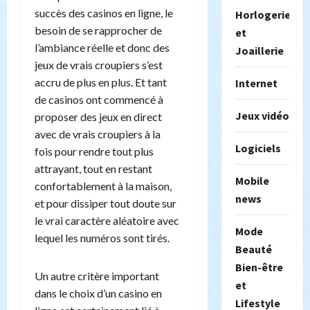
succès des casinos en ligne, le
Horlogerie
besoin de se rapprocher de
et
l’ambiance réelle et donc des
Joaillerie
jeux de vrais croupiers s’est
accru de plus en plus. Et tant
Internet
de casinos ont commencé à
Jeux vidéo
proposer des jeux en direct
avec de vrais croupiers à la
Logiciels
fois pour rendre tout plus
attrayant, tout en restant
Mobile
confortablement à la maison,
news
et pour dissiper tout doute sur
le vrai caractère aléatoire avec
Mode
lequel les numéros sont tirés.
Beauté
Bien-être
Un autre critère important
et
dans le choix d’un casino en
Lifestyle