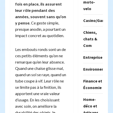
moto-
fois en place, ils assurent
velo
leur rôle pendant des
années, souvent sans qu’on
Casino/Gambili
y pense
. Ce geste simple,
presque anodin, a pourtant un
Chiens,
impact concret au quotidien.
chats &
Com
Les embouts ronds sont un de
ces petits éléments qu’on ne
Entreprise
remarque qu’en leur absence.
Quand une chaise glisse mal,
Environnement
quand un sol se raye, quand un
Finance et
tube coupe à vif. Leur rôle ne
se limite pas à la finition, ils
Économie
apportent une vraie valeur
Home-
d’usage. En les choisissant
déco et
avec soin, on améliore la
Artisans
durabilité des objets, le