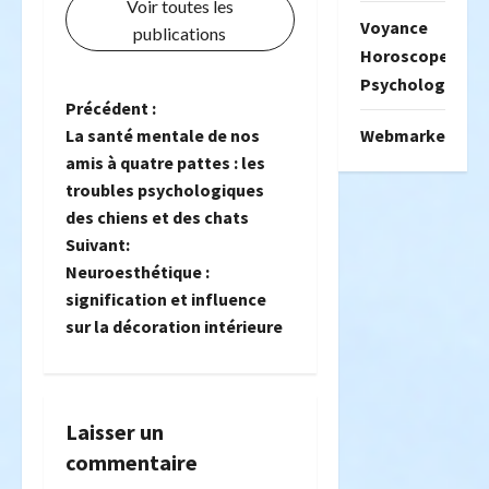
Voir toutes les
Voyance
publications
Horoscope
Psychologie
N
Précédent :
Webmarketing
La santé mentale de nos
a
amis à quatre pattes : les
troubles psychologiques
v
des chiens et des chats
i
Suivant:
Neuroesthétique :
g
signification et influence
sur la décoration intérieure
a
t
i
Laisser un
commentaire
o