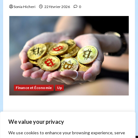
Sonia Hicheri
22 février 2026
0
Finance et Économie
Up
Bitcoin : risque ou opportunité ? Un regard sur
les forces du marché
Sonia Hicheri
21 février 2026
0
We value your privacy
We use cookies to enhance your browsing experience, serve