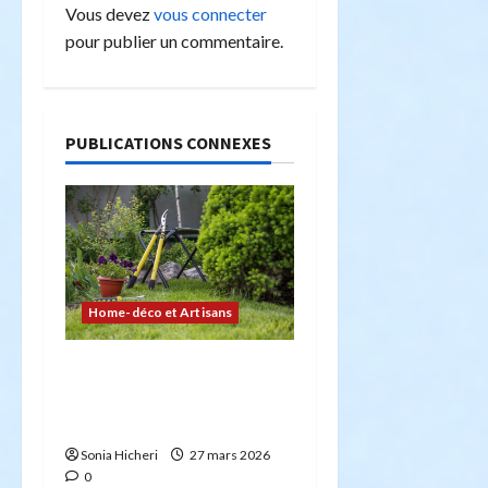
Vous devez
vous connecter
n
pour publier un commentaire.
d
’
PUBLICATIONS CONNEXES
a
r
t
i
Home-déco et Artisans
c
4 façons d’embellir votre
jardin facilement et
l
durablement
e
Sonia Hicheri
27 mars 2026
0