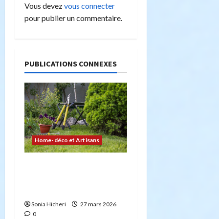
Vous devez
vous connecter
i
pour publier un commentaire.
o
n
PUBLICATIONS CONNEXES
d
’
a
r
Home-déco et Artisans
t
4 façons d’embellir votre
i
jardin facilement et
durablement
c
Sonia Hicheri
27 mars 2026
l
0