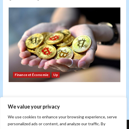
Finance et Économie
Up
Bitcoin : risque ou opportunité ? Un regard sur
les forces du marché
Sonia Hicheri
21 février 2026
0
We value your privacy
We use cookies to enhance your browsing experience, serve
personalized ads or content, and analyze our traffic. By