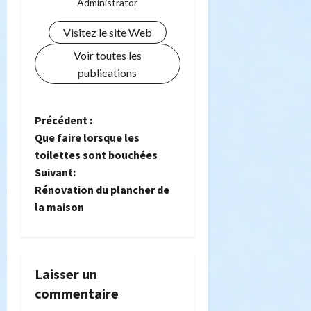
Administrator
Visitez le site Web
Voir toutes les
publications
N
Précédent :
Que faire lorsque les
a
toilettes sont bouchées
Suivant:
v
Rénovation du plancher de
i
la maison
g
a
Laisser un
commentaire
t