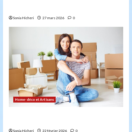
4 façons d’embellir votre jardin facilement et
durablement
Sonia Hicheri
27 mars 2026
0
Home-déco et Artisans
Comment planifier votre déménagement sans
stress : la checklist
Sonia Hicheri
22 février 2026
0